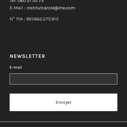
Tél:
060 21 53 73
E-Mail :
institutcarole@me.com
N° TVA : BE0662.275.913
NEWSLETTER
E-mail
*