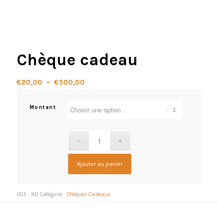
Chèque cadeau
Plage
€
20,00
–
€
500,00
de
prix :
Montant
€20,00
à
€500,00
Ajouter au panier
UGS :
ND
Catégorie :
Chèques Cadeaux