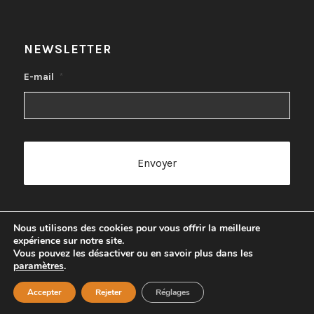
NEWSLETTER
E-mail
*
Nous utilisons des cookies pour vous offrir la meilleure
expérience sur notre site.
Vous pouvez les désactiver ou en savoir plus dans les
paramètres
.
© Copyright 2026
Institut Carole - Institut de beauté à Chimay
Accepter
Rejeter
Réglages
Données Personnelles
Déclaration de Confidentialité